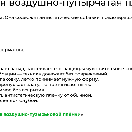
я воздушно-пупырчатая п
ва. Она содержит антистатические добавки, предотвра
форматов).
ает заряд, рассеивает его, защищая чувствительные ко
брации — техника доезжает без повреждений.
упаковку, легко принимает нужную форму.
ропускает влагу, не притягивает пыль.
мое без вскрытия.
ть антистатическую пленку от обычной.
 светло-голубой.
ов воздушно-пузырьковой плёнки
»