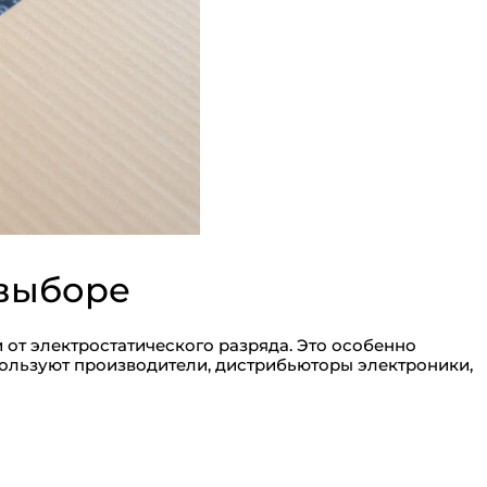
 выборе
и от электростатического разряда. Это особенно
спользуют производители, дистрибьюторы электроники,