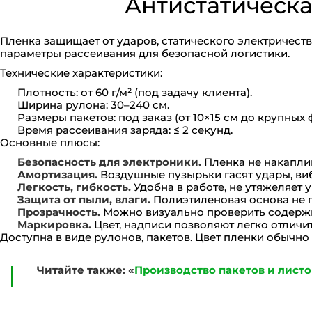
Антистатическа
Пленка защищает от ударов, статического электричест
параметры рассеивания для безопасной логистики.
Технические характеристики:
Плотность: от 60 г/м² (под задачу клиента).
Ширина рулона: 30–240 см.
Размеры пакетов: под заказ (от 10×15 см до крупных 
Время рассеивания заряда: ≤ 2 секунд.
Основные плюсы:
Безопасность для электроники.
Пленка не накаплив
Амортизация.
Воздушные пузырьки гасят удары, ви
Легкость, гибкость.
Удобна в работе, не утяжеляет 
Защита от пыли, влаги.
Полиэтиленовая основа не п
Прозрачность.
Можно визуально проверить содержи
Маркировка.
Цвет, надписи позволяют легко отличи
Доступна в виде рулонов, пакетов. Цвет пленки обычно
Читайте также: «
Производство пакетов и лист