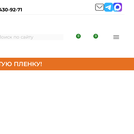
430-92-71
0
0
УЮ ПЛЕНКУ!