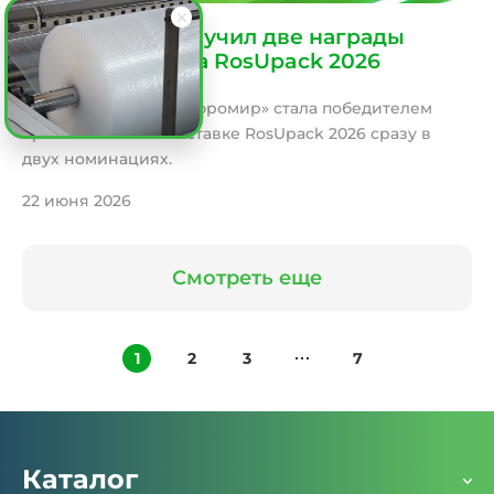
«Гофромир» получил две награды
премии ПАРТ на RosUpack 2026
Группа компаний «Гофромир» стала победителем
премии ПАРТ на выставке RosUpack 2026 сразу в
двух номинациях.
22 июня 2026
Смотреть еще
1
2
3
7
Каталог