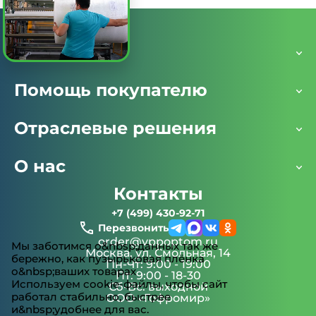
Каталог
Помощь покупателю
Отраслевые решения
О нас
Контакты
+7 (499) 430-92-71
Перезвонить
order@vppoptom.ru
Мы заботимся о&nbsp;данных так же
Москва, ул. Смольная, 14
бережно, как пузырьковая плёнка
Пн-Чт: 9:00 - 19:00
о&nbsp;ваших товарах
Пт: 9:00 - 18-30
Используем cookie-файлы, чтобы сайт
Сб-Вс: выходной
работал стабильно, быстрее
ООО «Гофромир»
и&nbsp;удобнее для вас.