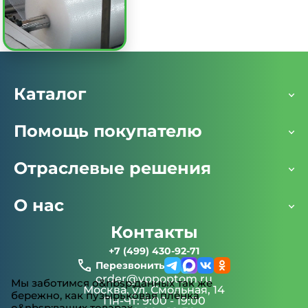
Каталог
Помощь покупателю
Отраслевые решения
О нас
Контакты
+7 (499) 430-92-71
Перезвонить
order@vppoptom.ru
Мы заботимся о&nbsp;данных так же
Москва, ул. Смольная, 14
бережно, как пузырьковая плёнка
Пн-Чт: 9:00 - 19:00
о&nbsp;ваших товарах