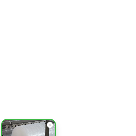
от 854.69
₽
Пакет воздушно-пузырьковый 200х195 см, 3 слоя,
плотность 300, с клеевым клапаном
Заказать