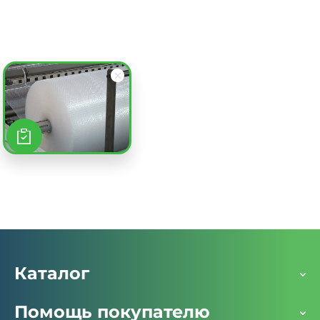
от 854.69
₽
Пакет воздушно-пузырьковый 200х195 см, 3 слоя,
плотность 300, с клеевым клапаном
Заказать
Каталог
Помощь покупателю