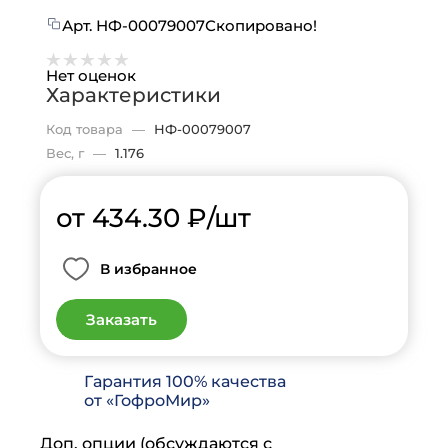
Арт.
НФ-00079007
Скопировано!
Нет оценок
Характеристики
Код товара
—
НФ-00079007
Вес, г
—
1.176
от 434.30
₽
/шт
В избранное
Заказать
Гарантия 100% качества
от «ГофроМир»
Доп. опции (обсуждаются с