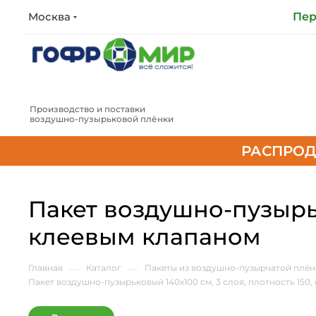
Москва
Пер
Производство и поставки
воздушно‑пузырьковой плёнки
РАСПРОД
Пакет воздушно-пузырько
клеевым клапаном
Главная
—
Каталог
—
Пакеты из воздушно-пузырчатой плён
Пакет воздушно-пузырьковый 140х100 см, 3 слоя, плотность 150,