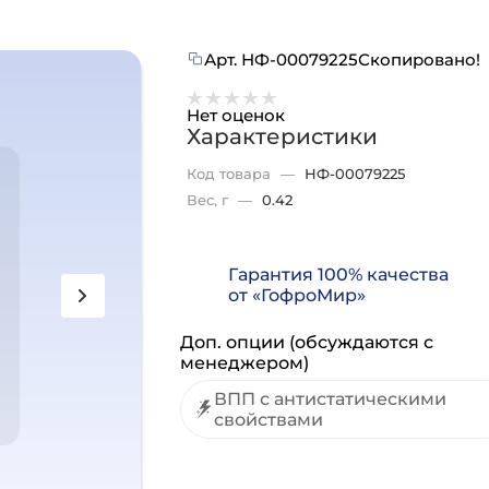
Арт.
НФ-00079225
Скопировано!
Нет оценок
Характеристики
Код товара
—
НФ-00079225
Вес, г
—
0.42
Гарантия 100% качества
от «ГофроМир»
Доп. опции (обсуждаются с
менеджером)
ВПП с антистатическими
свойствами