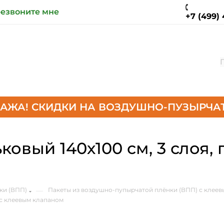
езвоните мне
+7 (499) 
АЖА! СКИДКИ НА ВОЗДУШНО-ПУЗЫРЧАТ
вый 140х100 см, 3 слоя, п
ки (ВПП)
—
Пакеты из воздушно-пупырчатой плёнки (ВПП) с клее
 с клеевым клапаном