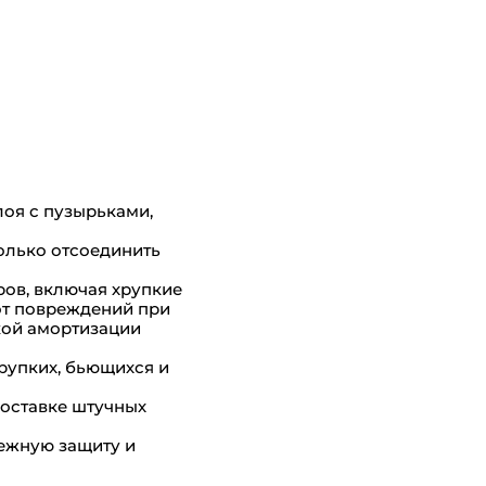
лоя с пузырьками,
олько отсоединить
ров, включая хрупкие
от повреждений при
кой амортизации
рупких, бьющихся и
доставке штучных
дежную защиту и