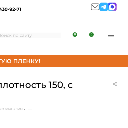
430-92-71
0
0
УЮ ПЛЕНКУ!
лотность 150, с
вым клапаном
—